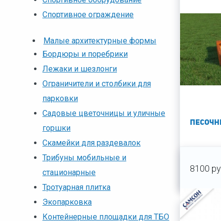
Спортивное ограждение
Малые архитектурные формы
Бордюры и поребрики
Лежаки и шезлонги
Ограничители и столбики для
парковки
Садовые цветочницы и уличные
Песочн
горшки
Скамейки для раздевалок
Трибуны мобильные и
8100 ру
стационарные
Тротуарная плитка
Экопарковка
Контейнерные площадки для ТБО