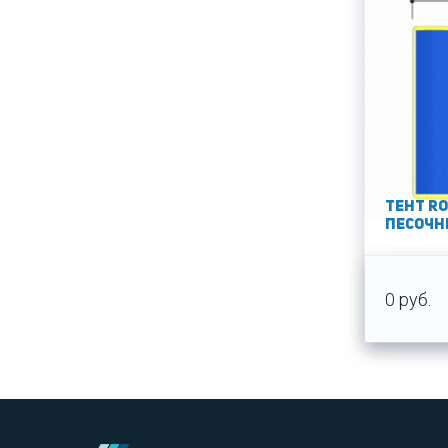
Тент Ro
песочниц
0 руб.