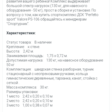
развития вашего ребенка! Комплекс выдерживает
большой спектр нагрузок (130 кг, для навесного
оборудования - 50 кг), прост в сборке и установке. По
вопросу о том, как купить спорткомплекс ДСК "Perfetto
sport" Valore PS-106 обращайтесь к менеджерам
"Спортурник".
Характеристики:
Статус товара: В наличии
Крепление: к стене.
Высота: 2,42 м.
Занимаемая площадь: 1,75 х 0,72 м.
Допустимая нагрузка: 130 кг, на навесное оборудование
50 кг
Комплектация: шведская стенка разборная, турник
стационарный с неопреновыми ручками, кольца
гимнастические деревянные, тарзанка, канат, стойка с
сеткой .
Масса комплекса: 30 кг.
Размеры упаковки:
1 место 2,42 х 0,20 х 0,10 м
2 место 2,42 х 0,20 х 0,10 м
3 место 1,00 х 0,38 х 0,07 м