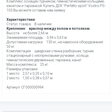
Комплекс оснащен турником, гимнастическими кольцами,
канатом и тарзанкой. Купить ДСК "Perfetto sport" Vostro PS-
103 Вы можете оставив нам заявку.
Характеристики:
Статус товара: В наличии
Крепление: враспор между полом и потолком.
Высота: не более 2,66 м.
Занимаемая площадь: 0,94 х 0,63 м.
Допустимая нагрузка: 130 кг, на навесное оборудование
50 кг
Комплектация: шведская стенка разборная, турник
стационарный с неопреновыми ручками , кольца
гимнастические деревянные, тарзанка, канат .
Масса комплекса: 25 кг.
Размеры упаковки:
1 место 2,57 х 0,20 х 0,10 м
2 место 1,00 х 0,38 х 0,07 м
Артикул: СГ000000994