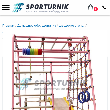
0
Главная
Домашнее оборудование
Шведские стенки
Для малышей
ВЕРТИКАЛЬ
ДСК "Весёлый малыш" NEXT Горка с мягкими бортиками Розовый
ДСК "Весёлый малыш" NEXT Горка
с мягкими бортиками Розовый