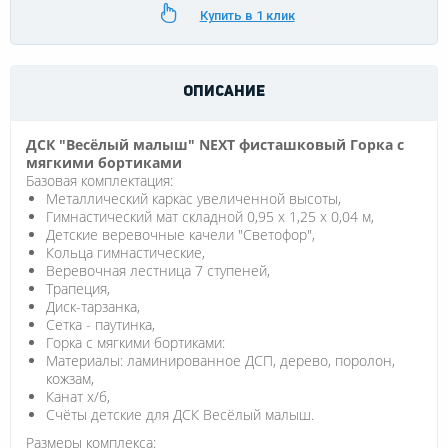
Купить в 1 клик
ОПИСАНИЕ
ДСК "Весёлый малыш" NEXT
фисташковый
Горка с
мягкими бортиками
Базовая комплектация:
Металлический каркас увеличенной высоты,
Гимнастический мат складной 0,95 х 1,25 х 0,04 м,
Детские веревочные качели "Светофор",
Кольца гимнастические,
Веревочная лестница 7 ступеней,
Трапеция,
Диск-тарзанка,
Сетка - паутинка,
Горка с мягкими бортиками:
Материалы: ламинированное ДСП, дерево, поролон,
кожзам,
Канат х/б,
Счёты детские для ДСК Весёлый малыш.
Размеры комплекса: