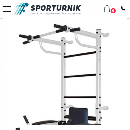
0
Главная
Домашнее оборудование
Шведские стенки
Металлические
Спортивный комплекс Формула здоровья Старт со складными
брусьями
Спортивный комплекс Формула
здоровья Старт со складными
брусьями