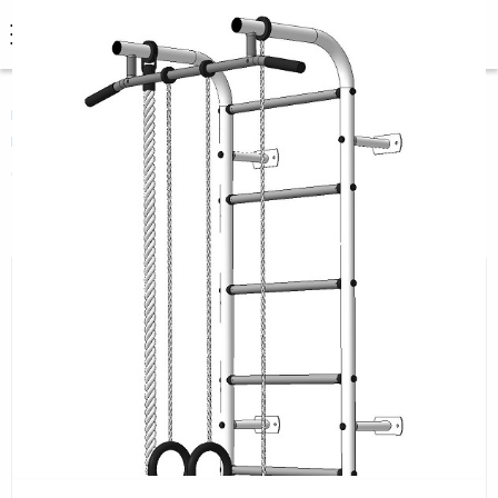
0
Главная
Домашнее оборудование
Шведские стенки
Металлические
Пионер
Детский спортивный комплекс Пионер С1РМ
Детский спортивный комплекс
Пионер С1РМ