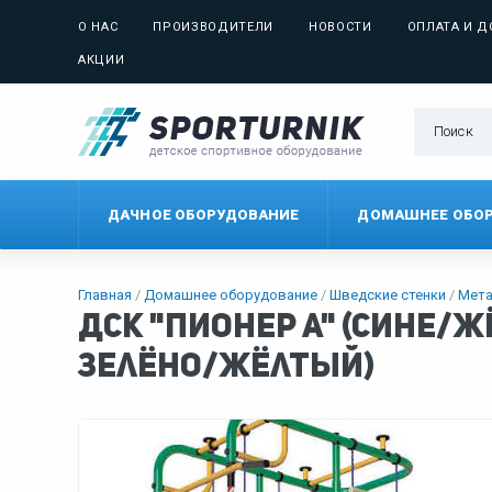
О НАС
ПРОИЗВОДИТЕЛИ
НОВОСТИ
ОПЛАТА И Д
АКЦИИ
ДАЧНОЕ ОБОРУДОВАНИЕ
ДОМАШНЕЕ ОБО
Главная
Домашнее оборудование
Шведские стенки
Мета
ДСК "Пионер А" (сине
зелёно/жёлтый)