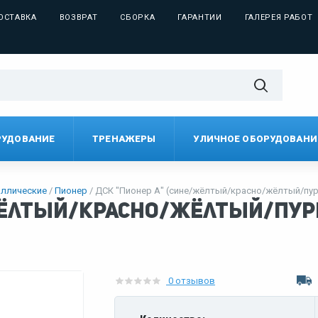
ОСТАВКА
ВОЗВРАТ
СБОРКА
ГАРАНТИИ
ГАЛЕРЕЯ РАБОТ
РУДОВАНИЕ
ТРЕНАЖЕРЫ
УЛИЧНОЕ ОБОРУДОВАНИ
ллические
Пионер
ДСК "Пионер А" (сине/жёлтый/красно/жёлтый/пу
/жёлтый/красно/жёлтый/пу
0 отзывов