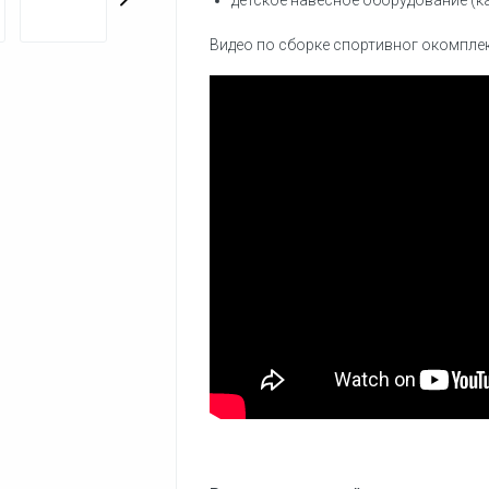
детское навесное оборудование (ка
Видео по сборке спортивног окомпле