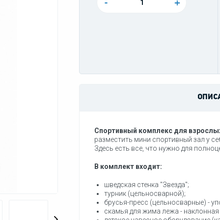
-
+
ОПИС
Спортивный комплекс для взрослых
разместить мини спортивный зал у се
Здесь есть все, что нужно для полно
В комплект входит:
шведская стенка "Звезда";
турник (цельносварной);
брусья-пресс (цельносварные) - уп
скамья для жима лежа - наклонная 