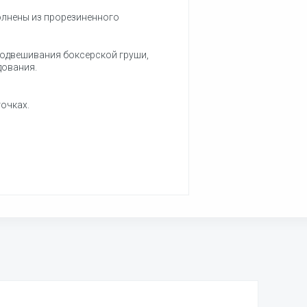
олнены из прорезиненного
подвешивания боксерской груши,
дования.
точках.