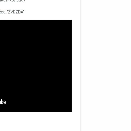
нат, кольца)
кса "ZVEZDA"