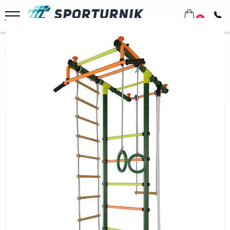
0
Главная
Домашнее оборудование
Шведские стенки
Для всей семьи
Спортивный комплекс Маугли 02-02 М зелёный
Спортивный комплекс Маугли 02-
02 М зелёный