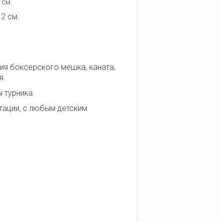
 см.
12 см.
ия боксерского мешка, каната,
я.
 турника.
ации, с любым детским