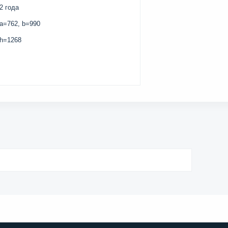
2 года
a=762, b=990
h=1268