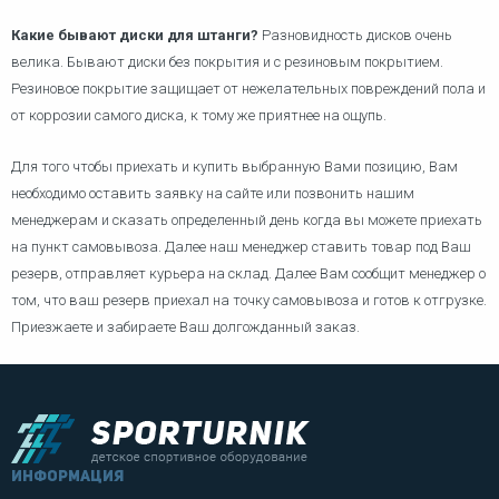
Какие бывают диски для штанги?
Разновидность дисков очень
велика. Бывают диски без покрытия и с резиновым покрытием.
Резиновое покрытие защищает от нежелательных повреждений пола и
от коррозии самого диска, к тому же приятнее на ощупь.
Для того чтобы приехать и купить выбранную Вами позицию, Вам
необходимо оставить заявку на сайте или позвонить нашим
менеджерам и сказать определенный день когда вы можете приехать
на пункт самовывоза. Далее наш менеджер ставить товар под Ваш
резерв, отправляет курьера на склад. Далее Вам сообщит менеджер о
том, что ваш резерв приехал на точку самовывоза и готов к отгрузке.
Приезжаете и забираете Ваш долгожданный заказ.
информация