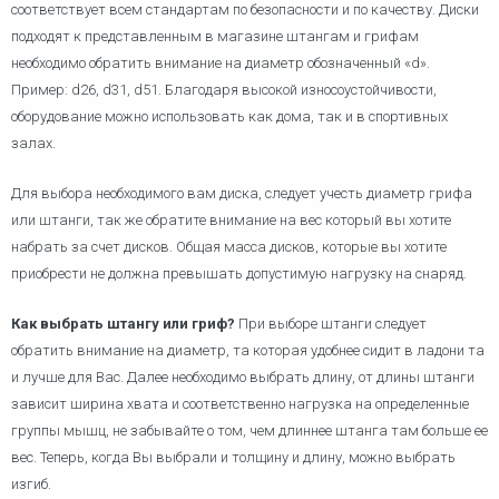
соответствует всем стандартам по безопасности и по качеству. Диски
подходят к представленным в магазине штангам и грифам
необходимо обратить внимание на диаметр обозначенный «d».
Пример: d26, d31, d51. Благодаря высокой износоустойчивости,
оборудование можно использовать как дома, так и в спортивных
залах.
Для выбора необходимого вам диска, следует учесть диаметр грифа
или штанги, так же обратите внимание на вес который вы хотите
набрать за счет дисков. Общая масса дисков, которые вы хотите
приобрести не должна превышать допустимую нагрузку на снаряд.
Как выбрать штангу или гриф?
При выборе штанги следует
обратить внимание на диаметр, та которая удобнее сидит в ладони та
и лучше для Вас. Далее необходимо выбрать длину, от длины штанги
зависит ширина хвата и соответственно нагрузка на определенные
группы мышц, не забывайте о том, чем длиннее штанга там больше ее
вес. Теперь, когда Вы выбрали и толщину и длину, можно выбрать
изгиб.