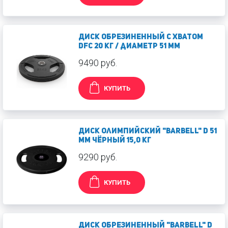
Диск обрезиненный с хватом
DFC 20 кг / диаметр 51 мм
9490 руб.
КУПИТЬ
Диск олимпийский "Barbell" d 51
мм чёрный 15,0 кг
9290 руб.
КУПИТЬ
Диск обрезиненный "Barbell" d