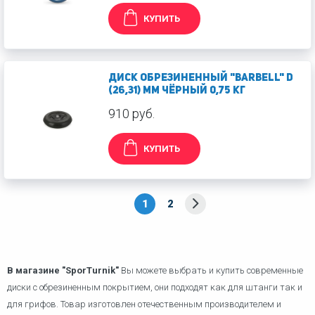
КУПИТЬ
Диск обрезиненный "Barbell" d
(26,31) мм чёрный 0,75 кг
910 руб.
КУПИТЬ
1
2
В магазине
"SporTurnik"
Вы можете выбрать и купить современные
диски с обрезиненным покрытием, они подходят как для штанги так и
для грифов. Товар изготовлен отечественным производителем и