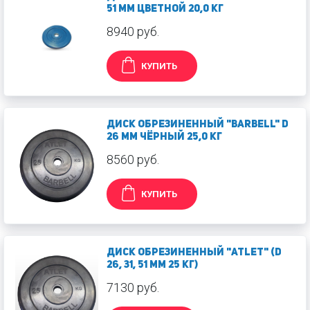
51 мм цветной 20,0 кг
8940 руб.
КУПИТЬ
Диск обрезиненный "Barbell" d
26 мм чёрный 25,0 кг
8560 руб.
КУПИТЬ
Диск обрезиненный "Atlet" (d
26, 31, 51 мм 25 кг)
7130 руб.