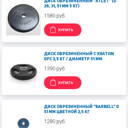
Диск обрезиненный "Atlet" (d
26, 31, 51 мм 5 кг)
1580 руб.
КУПИТЬ
Диск обрезиненный с хватом
DFC 2,5 кг / диаметр 51 мм
1390 руб.
КУПИТЬ
Диск обрезиненный "Barbell" d
51 мм цветной 2,5 кг
1280 руб.