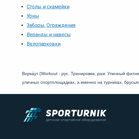
Столы и скамейки
Урны
Заборы, Ограждения
Веранды и навесы
Велопарковки
Ворка́ут (Workout - рус. Тренировка; разг. Уличный фи
уличных спортплощадках, а именно на турниках, брусьях