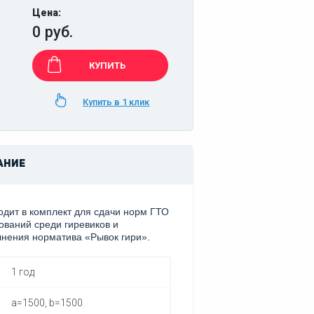
Цена:
0 руб.
КУПИТЬ
Купить в 1 клик
АНИЕ
одит в комплект для сдачи норм ГТО
ований среди гиревиков и
лнения норматива «Рывок гири».
1 год
a=1500, b=1500