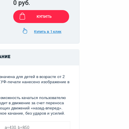
0 руб.
КУПИТЬ
Купить в 1 клик
АНИЕ
значена для детей в возрасте от 2
 УФ-печати нанесено изображение в
озможность качаться пользователю
одит в движение за счет переноса
ающих движений «назад-вперед».
ое качание, без ударов и усилий.
a=430, b=850