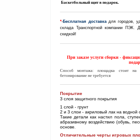
Баскетбольный щит в подарок.
*
-
Бесплатная доставка
для городов, 
склада Транспортной компании ПЭК. Д
скидкой!
При заказе услуги сборки - фикса
пода
Способ монтажа: площадка стоит на г
бетонирование не требуется
Покрытие
3 слоя защитного покрытия
1 слой - грунт
2 и 3 слои - акриловый лак на водной
Такие детали как настил пола, ступ
абразивному воздействию (обувь, пес
основе.
Отличительные черты игровых пло