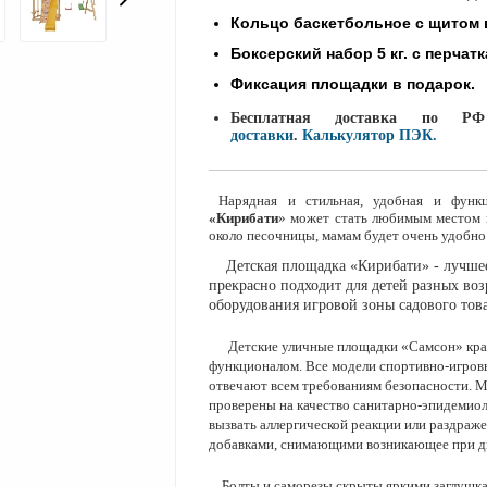
Кольцо баскетбольное с щитом 
Боксерский набор 5 кг. с перчат
Фиксация площадки в подарок.
Бесплатная доставка по 
доставки
.
Калькулятор ПЭК.
Нарядная и стильная, удобная и функц
«Кирибати
» может стать любимым местом н
около песочницы, мамам будет очень удобно
Детская площадка «Кирибати» - лучшее
прекрасно подходит для детей
разных
воз
оборудования игровой зоны садового тов
Детские уличные площадки «Самсон» кр
функционалом
. Все модели спортивно-игро
отвечают всем требованиям безопасности
. 
проверены на качество санитарно-эпидемиол
вызвать аллергической реакции или раздраж
добавками, снимающими возникающее при д
Болты и саморезы скрыты яркими заглушкам