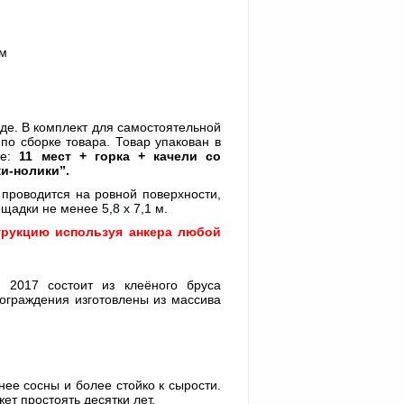
 м
де. В комплект для самостоятельной
по сборке товара. Товар упакован в
ве:
11 мест + горка + качели со
ки-нолики”.
 проводится на ровной поверхности,
щадки не менее 5,8 х 7,1 м.
трукцию используя анкера любой
 2017 состоит из клеёного бруса
ограждения изготовлены из массива
нее сосны и более стойко к сырости.
ет простоять десятки лет.