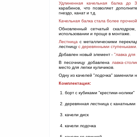
Удлиненная качельная балка до 
карабинов, что позволяет дополните
гнездо, канат и т.д.
Качельная балка стала более прочной
Обновленный сетчатый скалодром
использовании и проще в монтаже.
Лестница
с металлическими перекла
лестницу
с деревянными ступеньками
Добавлен новый элемент -
"лавка для
В песочницу добавлена
лавка-столи
место для лепки куличиков.
Одну из качелей "лодочка" заменили 
Комплектация:
борт с кубиками "крестики-нолики"
деревянная лестница с канатными
качели диск
качели лодочка
качели со спинкой