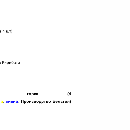
( 4 шт)
а Кирибати
ковая горка (4
ый
,
синий
. Производство Бельгия)