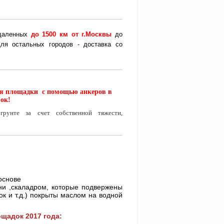
удаленных
до
1500 км от г.Москвы
до
ля остальных городов - доставка со
ция площадки с помощью анкеров в
рок!
рунте за счет собственной тяжести,
 основе
ени ,скаладром, которые подвержены
ок и т.д.) покрыты маслом на водной
щадок 2017 года: