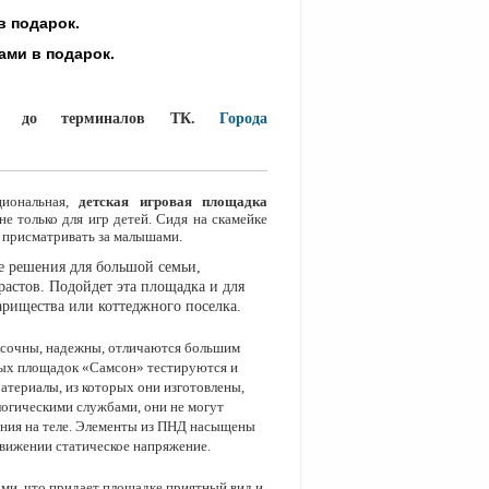
в подарок.
ками в подарок.
РФ до терминалов ТК.
Города
иональная,
детская игровая площадка
е только для игр детей. Сидя на скамейке
 присматривать за малышами.
 решения для большой семьи,
растов
. Подойдет эта площадка и для
арищества
или коттеджного поселка.
асочны
,
надежны, отличаются большим
вых площадок «Самсон» тестируются и
Материалы, из которых они изготовлены,
огическими службами, они не могут
ения на теле. Элементы из ПНД насыщены
вижении статическое напряжение.
и, что придает площадке приятный вид и