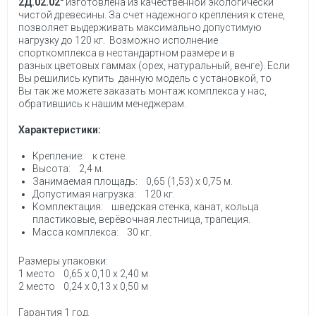
2Д.02.02"
изготовлена из качественной экологически
чистой древесины. За счет надежного крепления к стене,
позволяет выдерживать максимально допустимую
нагрузку до 120 кг. Возможно исполнение
спорткомплекса в нестандартном размере и в
разных цветовых гаммах (орех, натуральный, венге). Если
Вы решились купить данную модель с установкой, то
Вы так же можете заказать монтаж комплекса у нас,
обратившись к нашим менеджерам.
Характеристики:
Крепление: к стене.
Высота: 2,4 м.
Занимаемая площадь: 0,65 (1,53) х 0,75 м.
Допустимая нагрузка: 120 кг.
Комплектация: шведская стенка, канат, кольца
пластиковые, верёвочная лестница, трапеция.
Масса комплекса: 30 кг.
Размеры упаковки:
1 место 0,65 х 0,10 х 2,40 м
2 место 0,24 х 0,13 х 0,50 м
Гарантия 1 год.