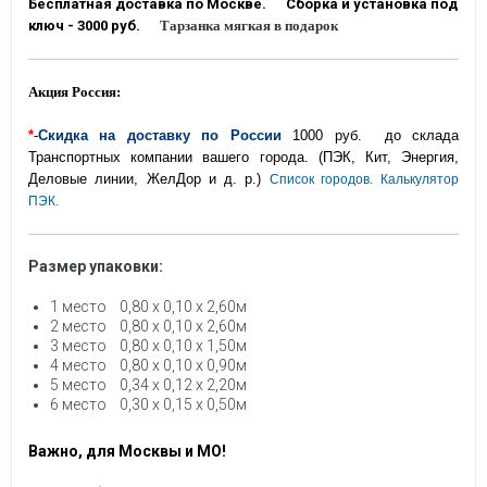
Бесплатная доставка по Москве.
Сборка и установка под
ключ - 3000 руб.
Тарзанка мягкая в подарок
Акция Россия:
*
-
Скидка на доставку по России
1000 руб. до склада
Транспортных компании вашего города. (ПЭК, Кит, Энергия,
Деловые линии, ЖелДор и д. р.)
Список городов.
Калькулятор
ПЭК.
Размер упаковки:
1 место 0,80 х 0,10 х 2,60м
2 место 0,80 х 0,10 х 2,60м
3 место 0,80 х 0,10 х 1,50м
4 место 0,80 х 0,10 х 0,90м
5 место 0,34 х 0,12 х 2,20м
6 место 0,30 х 0,15 х 0,50м
Важно, для Москвы и МО!