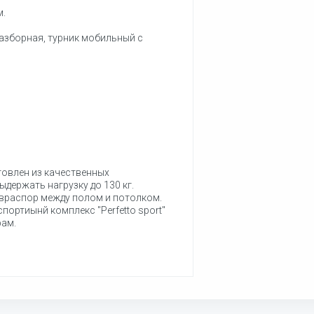
м.
азборная, турник мобильный с
готовлен из качественных
держать нагрузку до 130 кг.
 враспор между полом и потолком.
спортиынй комплекс "Perfetto sport"
рам.