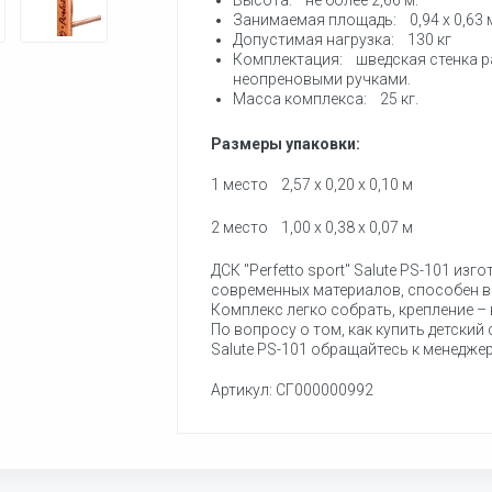
Высота: не более 2,66 м.
Занимаемая площадь: 0,94 х 0,63 
Допустимая нагрузка: 130 кг
Комплектация: шведская стенка р
неопреновыми ручками.
Масса комплекса: 25 кг.
Размеры упаковки:
1 место 2,57 х 0,20 х 0,10 м
2 место 1,00 х 0,38 х 0,07 м
ДСК "Perfetto sport" Salute PS-101 из
современных материалов, способен вы
Комплекс легко собрать, крепление –
По вопросу о том, как купить детский 
Salute PS-101 обращайтесь к менедже
Артикул: СГ000000992