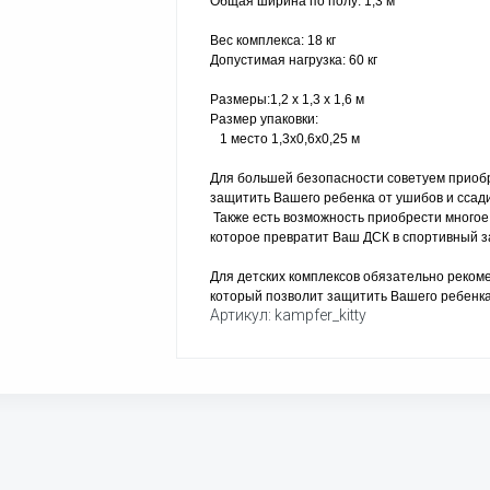
Общая ширина по полу: 1,3 м
Вес комплекса: 18 кг
Допустимая нагрузка: 60 кг
Размеры:1,2 х 1,3 х 1,6 м
Размер упаковки:
1 место 1,3х0,6х0,25 м
Для большей безопасности советуем приобр
защитить Вашего ребенка от ушибов и ссад
Также есть возможность приобрести многое
которое превратит Ваш ДСК в спортивный за
Для детских комплексов обязательно реком
который позволит защитить Вашего ребенка
Артикул: kampfer_kitty