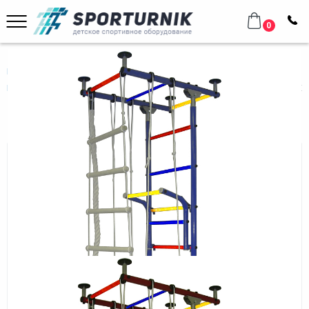
0
Главная
Домашнее оборудование
Шведские стенки
Металлические
Детский спортивный комплекс Крепыш плюс Г ПВХ
Детский спортивный комплекс
Крепыш плюс Г ПВХ