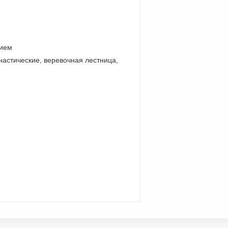
тием
настические, веревочная лестница,