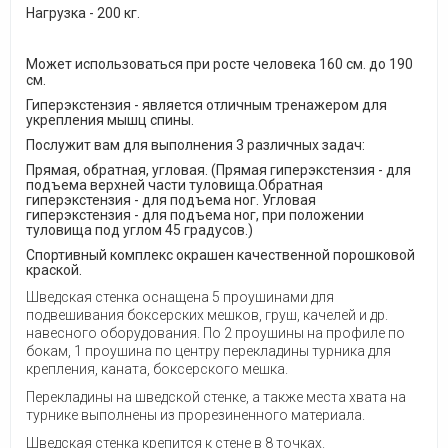
Нагрузка - 200 кг.
Может использоваться при росте человека 160 см. до 190
см.
Гиперэкстензия - является отличным тренажером для
укрепления мышц спины.
Послужит вам для выполнения 3 различных задач:
Прямая, обратная, угловая. (Прямая гиперэкстензия - для
подъема верхней части туловища.Обратная
гиперэкстензия - для подъема ног. Угловая
гиперэкстензия - для подъема ног, при положении
туловища под углом 45 градусов.)
Спортивный комплекс окрашен качественной порошковой
краской.
Шведская стенка оснащена 5 проушинами для
подвешивания боксерских мешков, груш, качелей и др.
навесного оборудования. По 2 проушины на профиле по
бокам, 1 проушина по центру перекладины турника для
крепления, каната, боксерского мешка.
Перекладины на шведской стенке, а также места хвата на
турнике выполнены из прорезиненного материала.
Шведская стенка крепится к стене в 8 точках.