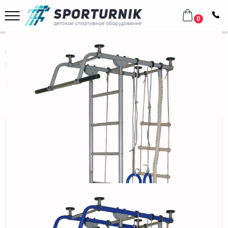
0
Главная
Домашнее оборудование
Шведские стенки
Металлические
Крепыш
Детский спортивный комплекс Крепыш плюс Т
Детский спортивный комплекс
Крепыш плюс Т