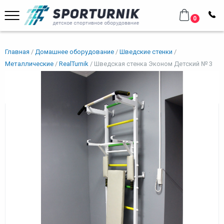
0
Главная
Домашнее оборудование
Шведские стенки
Металлические
RealTurnik
Шведская стенка Эконом Детский № 3
Шведская стенка Эконом
Детский № 3