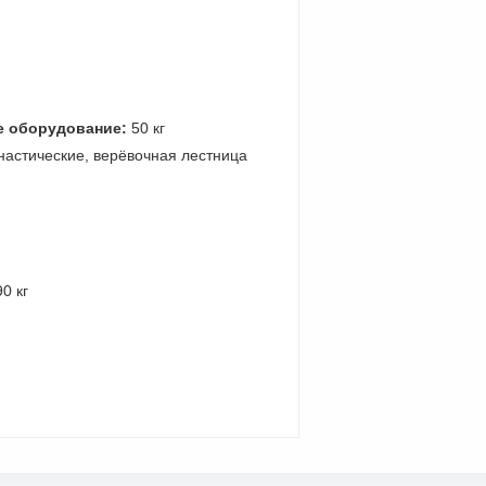
е оборудование:
50 кг
настические, верёвочная лестница
0 кг