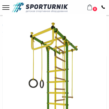
0
Главная
Домашнее оборудование
Шведские стенки
Для всей семьи
Спортивный комплекс Лидер Т-02 М зелёно/жёлтый
Спортивный комплекс Лидер Т-02
М зелёно/жёлтый