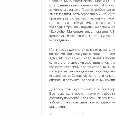
Спортивный гимнастический мат «SPORTU
щит, сделан из экологически чистой искус
химического запаха. Главной особенност
3
является плотность поролона в 22 кг/м
, 
проваливается. Гимнастический мат мож
Цвета красочные и устойчивые к световы
появления трещин и царапин на поверхнос
«Eco Lidht». Материал гипоаллергенный. 
качества и безопасности, готова к испол
учреждениях.
Маты подразделяются по размерам (длине 
сложения), толщина у них одинаковая 10 с
1,0х1,0х0.1 складной, складывается попол
сочетаются с цветами спортивных комплек
подходит метровый и полуметровый, к ком
полтора метра и на два метра складные 
игровой зоны. Складной мат значительно 
сложить и положить за спортивный компле
Для того что бы купить мат Вы можете об
Вас проконсультируют и помогут выбрать
доставку по Москве и по России через т
забрать товар самовывозом по адресу, у
магазина.