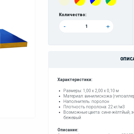
Количество:
-
+
ОПИС
Характеристики:
Размеры:
1,00 х 2,00 х 0,10 м
Материал:
винилискожа (гипоалле
Наполнитель:
поролон
Плотность поролона:
22 кг/м3
Возможные цвета:
сине-жёлтйый, 
бежевый
Описание: