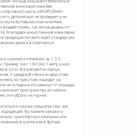
RNIK» его еще называют безопасный
ственной виниловой кожи без
ью спортивного мата «SPORTURNIK»
то есть детский мат не проседает и не
но мыть бытовыми очистителями.
м воздействиям, так же защищены от
ти, благодаря искусственной кожи серии
Вся продукция соответствует стандартам
ьзованию дома и в спортивных
и ширине) и сложению (в 1, 2, 3
м. Пример: мат 1,0х1,0х0.1 метр и мат
ам в 0,5 м. Все расцветки хорошо
сов. К шведской стенки их двух стоек
плексу из трех стоек подходит на
или не складные это зависит от площади
сэкономит пространство, его можно
кс или убрать на турник.
ратиться к нашим специалистам, они
 подходящий. Вы можете заказать
ерминалы транспортных компании или
казанному в шапке или в футоре