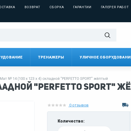
ОСТАВКА
ВОЗВРАТ
СБОРКА
ГАРАНТИИ
ГАЛЕРЕЯ РАБОТ
РУДОВАНИЕ
ТРЕНАЖЕРЫ
УЛИЧНОЕ ОБОРУДОВАНИ
Мат № 14 (100 х 123 х 4) складной "PERFETTO SPORT" жёлтый
) складной "PERFETTO SPORT" 
0 отзывов
Количество: