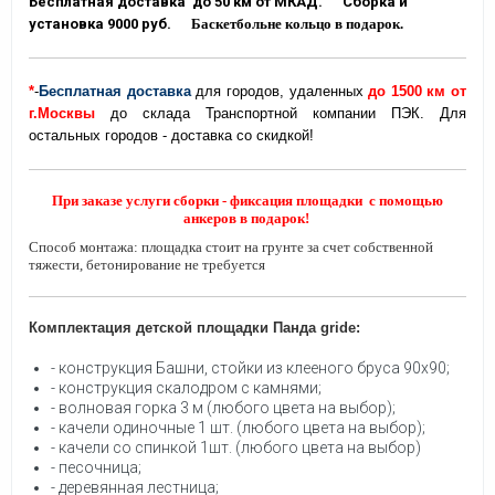
Бесплатная доставка до 50 км от МКАД. Сборка и
установка 9000 руб.
Баскетбольне кольцо в подарок.
*
-
Бесплатная доставка
для городов, удаленных
до
1500 км от
г.Москвы
до склада Транспортной компании ПЭК. Для
остальных городов - доставка со скидкой!
При заказе услуги сборки - фиксация площадки с помощью
анкеров в подарок!
Способ монтажа: площадка стоит на грунте за счет собственной
тяжести, бетонирование не требуется
Комплектация детской площадки Панда gride:
- конструкция Башни, стойки из клееного бруса 90х90;
- конструкция скалодром с камнями;
- волновая горка 3 м (любого цвета на выбор);
- качели одиночные 1 шт. (любого цвета на выбор);
- качели со спинкой 1шт. (любого цвета на выбор)
- песочница;
- деревянная лестница;