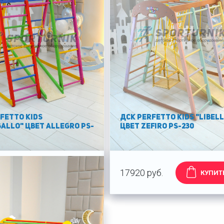
FETTO KIDS
ДСК PERFETTO KIDS "Libel
allo" цвет Allegrо PS-
цвет Zefiro PS-230
уб.
17920 руб.
КУПИТЬ
КУПИТ