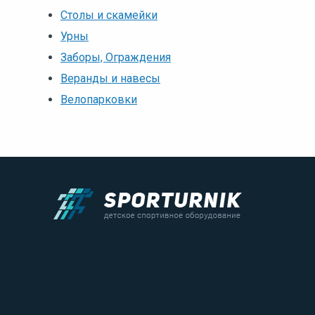
Столы и скамейки
Урны
Заборы, Ограждения
Веранды и навесы
Велопарковки