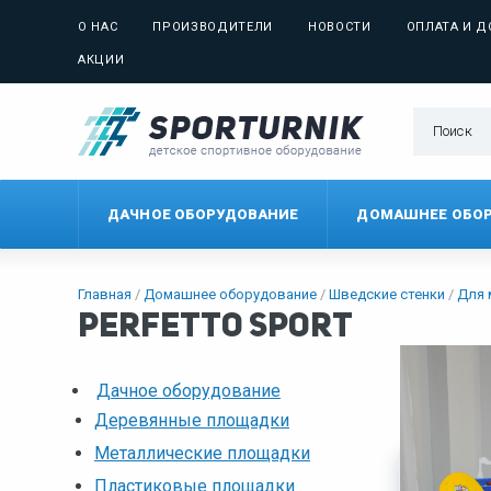
О НАС
ПРОИЗВОДИТЕЛИ
НОВОСТИ
ОПЛАТА И Д
АКЦИИ
ДАЧНОЕ ОБОРУДОВАНИЕ
ДОМАШНЕЕ ОБО
Главная
Домашнее оборудование
Шведские стенки
Для
perfetto sport
Дачное оборудование
Сортировать
Деревянные площадки
Металлические площадки
Пластиковые площадки