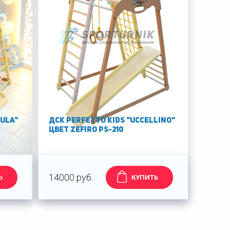
lula"
ДСК PERFETTO KIDS "Uccellino"
цвет Zefiro PS-210
14000 руб.
Ь
КУПИТЬ