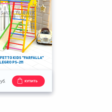
FETTO KIDS "Farfalla"
legrо PS-211
уб.
КУПИТЬ