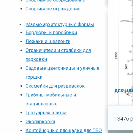
Спортивное ограждение
Малые архитектурные формы
Бордюры и поребрики
Лежаки и шезлонги
Ограничители и столбики для
парковки
Садовые цветочницы и уличные
горшки
Скамейки для раздевалок
ДСК LIR
Трибуны мобильные и
стационарные
Тротуарная плитка
13476 р
Экопарковка
Контейнерные площадки для ТБО