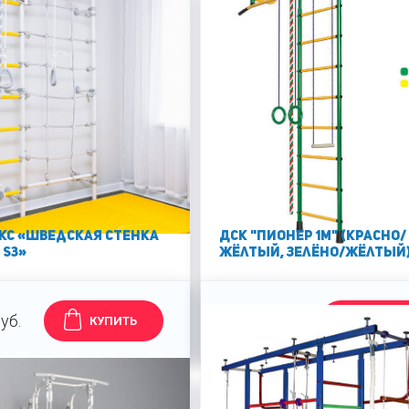
кс «Шведская стенка
ДСК "Пионер 1М" (красно/
 S3»
жёлтый, зелёно/жёлтый
уб.
12640 руб.
КУПИТЬ
КУПИТ