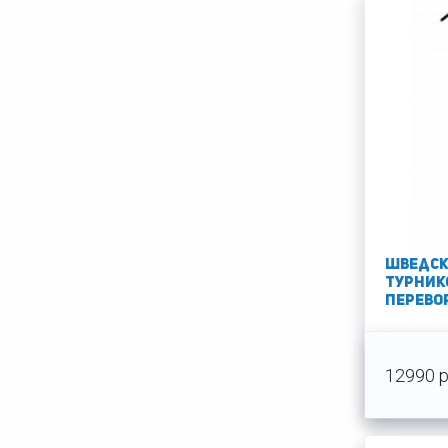
Шведск
турник
Перево
12990 р