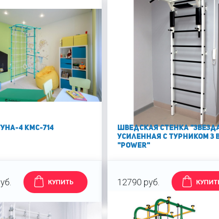
уна-4 КМС-714
Шведская стенка "Звезд
усиленная с турником 3 в
"Power"
уб.
12790 руб.
КУПИТЬ
КУПИТ