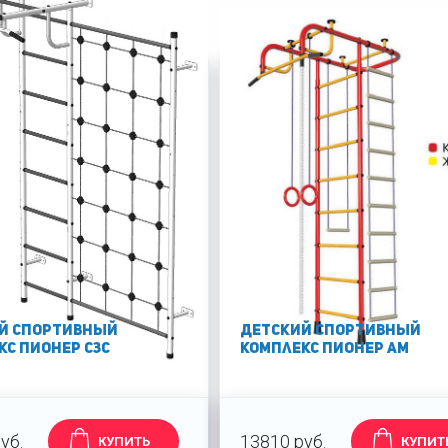
По цене
й спортивный
Детский спортивный
кс Пионер С3С
комплекс Пионер АМ
уб.
13810 руб.
КУПИТЬ
КУПИТ