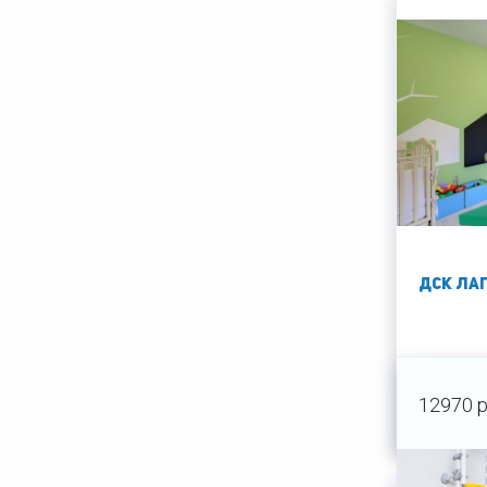
ДСК Лаг
12970 р