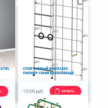
astel
Спортивный комплекс
Пионер С104М бело/серый
13100 руб.
Ь
КУПИТЬ