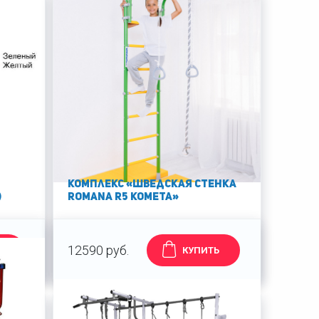
Комплекс «Шведская стенка
)
ROMANA R5 Kometa»
12590 руб.
Ь
КУПИТЬ