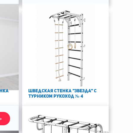
енка
Шведская стенка "Звезда" с
турником Рукоход № 4
13290 руб.
Ь
КУПИТЬ