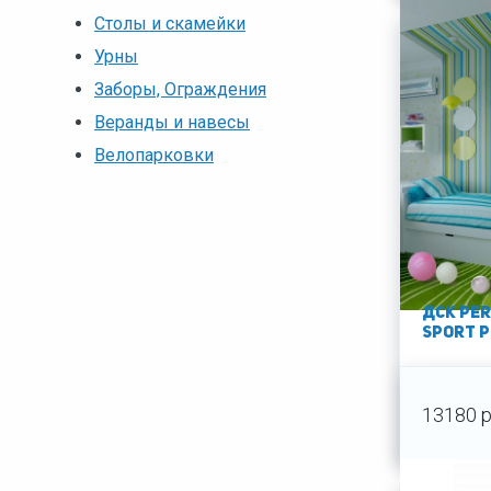
Столы и скамейки
Урны
Заборы, Ограждения
Веранды и навесы
Велопарковки
ДСК Per
sport P
13180 р