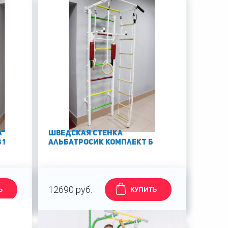
а"
Шведская стенка
 1
Альбатросик комплект Б
12690 руб.
Ь
КУПИТЬ