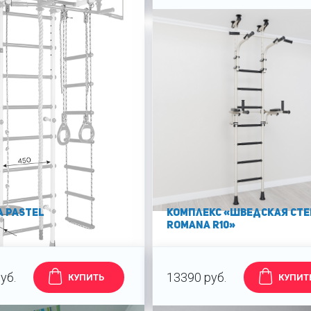
A PASTEL
Комплекс «Шведская ст
ROMANA R10»
уб.
13390 руб.
КУПИТЬ
КУПИТ