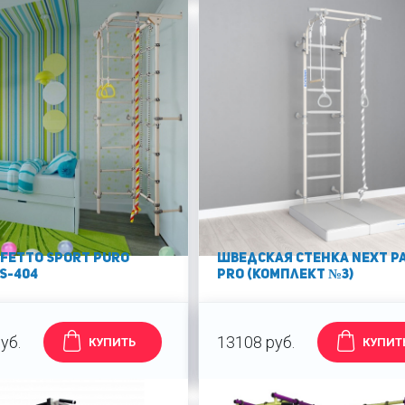
fetto Sport Puro
Шведская стенка Next P
S-404
PRO (Комплект №3)
уб.
13108 руб.
КУПИТЬ
КУПИТ