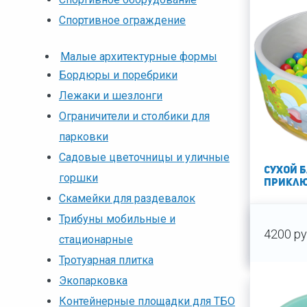
Спортивное ограждение
Малые архитектурные формы
Бордюры и поребрики
Лежаки и шезлонги
Ограничители и столбики для
парковки
Садовые цветочницы и уличные
Сухой 
горшки
приклю
Скамейки для раздевалок
Трибуны мобильные и
4200 ру
стационарные
Тротуарная плитка
Экопарковка
Контейнерные площадки для ТБО