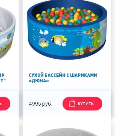
ир
Сухой бассейн с шариками
т"
«Дюна»
4995 руб.
Ь
КУПИТЬ