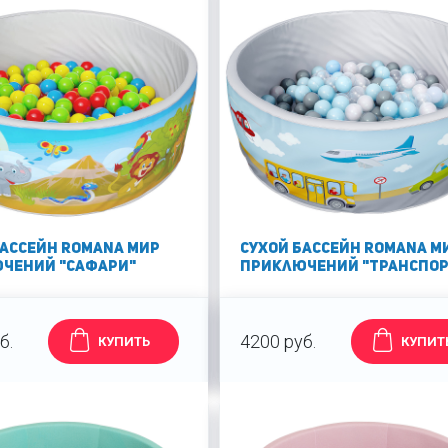
бассейн Romana Мир
Сухой бассейн Romana М
чений "Сафари"
приключений "Транспор
б.
4200 руб.
КУПИТЬ
КУПИТ