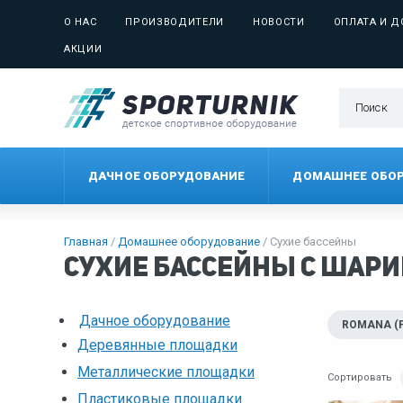
О НАС
ПРОИЗВОДИТЕЛИ
НОВОСТИ
ОПЛАТА И Д
АКЦИИ
ДАЧНОЕ ОБОРУДОВАНИЕ
ДОМАШНЕЕ ОБО
Главная
Домашнее оборудование
Сухие бассейны
Сухие бассейны с шар
Дачное оборудование
ROMANA (
Деревянные площадки
Металлические площадки
Сортировать
Пластиковые площадки