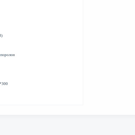
3)
 поролон
*300